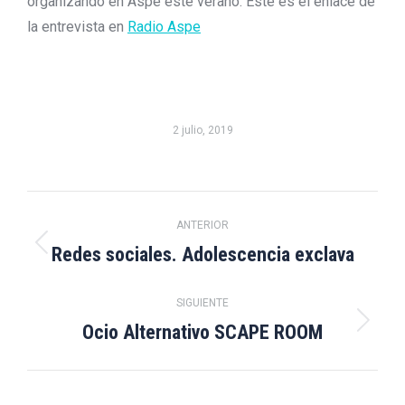
organizando en Aspe este verano. Este es el enlace de
la entrevista en
Radio Aspe
2 julio, 2019
Navegación
ANTERIOR
entre
Redes sociales. Adolescencia exclava
Publicación
anterior:
publicaciones
SIGUIENTE
Ocio Alternativo SCAPE ROOM
Publicación
siguiente: