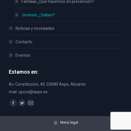
Familias ¿Qué hacemos en prevención?
Jovenes, ¿Sabes?
Noticias y novedades
Contacto
Eventos
Estamos en:
Av. Constitución, 40, 03680 Aspe, Alicante
mail: upcca@aspe.es
Encuéntranos en:
Facebook
Twitter
Mail
page
page
page
opens
opens
opens
Menú legal
in
in
in