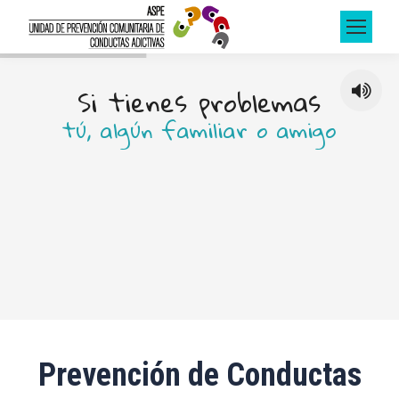
S
i
t
i
e
n
e
s
p
r
o
b
l
e
m
a
s
t
ú
,
a
l
g
ú
n
f
a
m
i
l
i
a
r
o
a
m
i
g
o
n
o
d
u
d
e
s
e
n
c
o
n
s
u
l
t
a
r
n
o
s
Prevención de Conductas