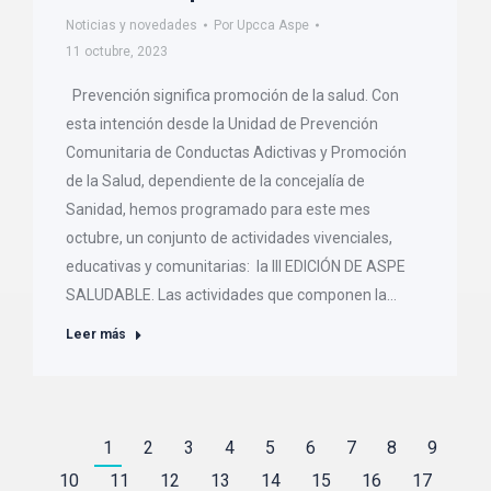
Noticias y novedades
Por
Upcca Aspe
11 octubre, 2023
Prevención significa promoción de la salud. Con
esta intención desde la Unidad de Prevención
Comunitaria de Conductas Adictivas y Promoción
de la Salud, dependiente de la concejalía de
Sanidad, hemos programado para este mes
octubre, un conjunto de actividades vivenciales,
educativas y comunitarias: la III EDICIÓN DE ASPE
SALUDABLE. Las actividades que componen la…
Leer más
1
2
3
4
5
6
7
8
9
10
11
12
13
14
15
16
17