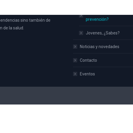
toda la población de Aspe y no
Familias ¿Qué hacemos 
ateria de prevención de
prevención?
endencias sino también de
 de la salud.
Jovenes, ¿Sabes?
Noticias y novedades
Contacto
Eventos