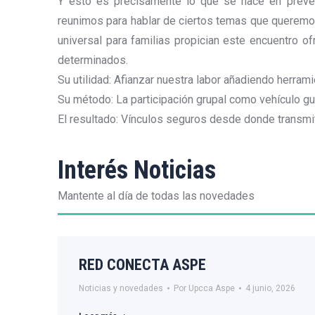
Y esto es precisamente lo que se hace en preven
reunimos para hablar de ciertos temas que queremo
universal para familias propician este encuentro o
determinados.
Su utilidad: Afianzar nuestra labor añadiendo herramie
Su método: La participación grupal como vehículo gu
El resultado: Vínculos seguros desde donde transmiti
Interés Noticias
Mantente al día de todas las novedades
RED CONECTA ASPE
Noticias y novedades
Por
Upcca Aspe
4 junio, 2026