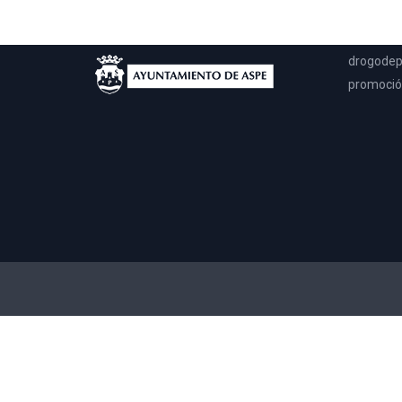
llegar a 
solo en m
drogodep
promoción