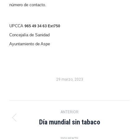
número de contacto.
UPCCA
965 49 34 63 Ext750
Concejalía de Sanidad
Ayuntamiento de Aspe
29 marzo, 2023
Navegación
ANTERIOR
entre
Día mundial sin tabaco
Publicación
anterior:
publicaciones
SIGUIENTE