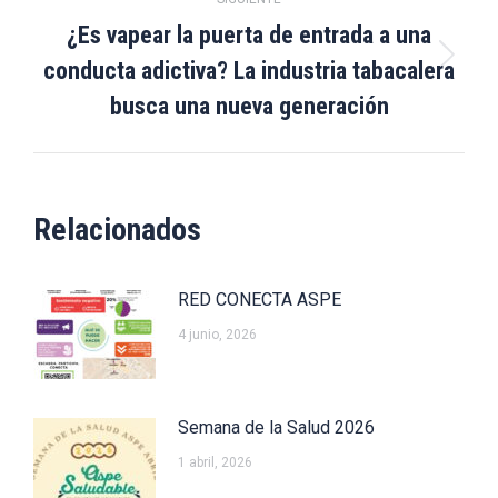
¿Es vapear la puerta de entrada a una
conducta adictiva? La industria tabacalera
Publicación
siguiente:
busca una nueva generación
Relacionados
RED CONECTA ASPE
4 junio, 2026
Semana de la Salud 2026
1 abril, 2026