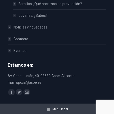
Familias ¿Qué hacemos en prevención?
Jovenes, ¿Sabes?
Noticias y novedades
Contacto
Eventos
Estamos en:
Av. Constitución, 40, 03680 Aspe, Alicante
mail: upcca@aspe.es
Encuéntranos en:
Facebook
Twitter
Mail
page
page
page
opens
opens
opens
Menú legal