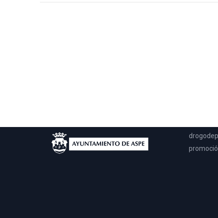
UPCCA
Esta pági
llegar a 
solo en m
drogodep
promoción