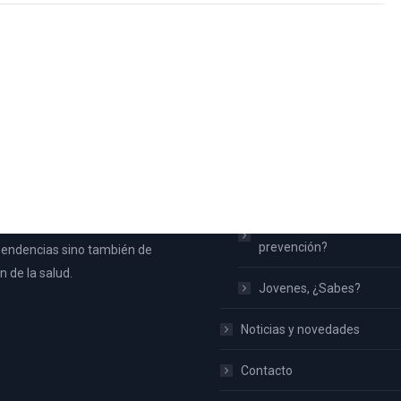
 Aspe
Inicio
na nace con la intención de
¿Qué es UPCCA?
toda la población de Aspe y no
Familias ¿Qué hacemos 
ateria de prevención de
prevención?
endencias sino también de
 de la salud.
Jovenes, ¿Sabes?
Noticias y novedades
Contacto