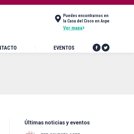
DES
CONTACTO
EVENTOS
Puedes encontrarnos en
Facebook
Twitter
la Casa del Cisco en Aspe
page
page
Ver mapa
opens
opens
in
in
NTACTO
EVENTOS
new
new
Facebook
Twitter
window
window
page
page
opens
opens
in
in
new
new
window
window
Últimas noticias y eventos