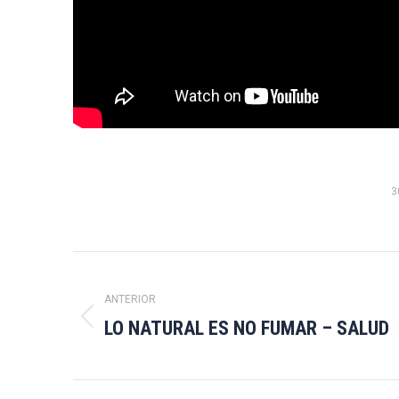
3
Navegación
entre
ANTERIOR
LO NATURAL ES NO FUMAR – SALUD
Publicación
publicaciones
anterior: