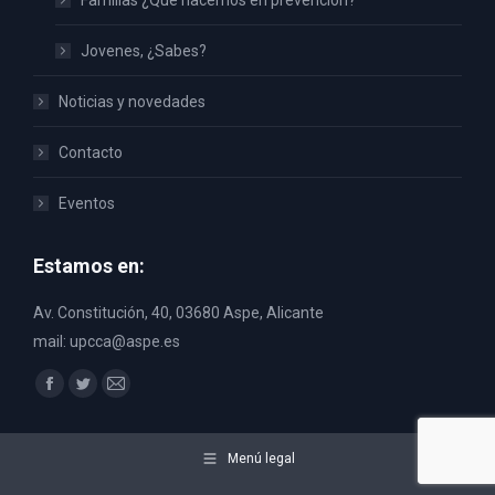
Familias ¿Qué hacemos en prevención?
Jovenes, ¿Sabes?
Noticias y novedades
Contacto
Eventos
Estamos en:
Av. Constitución, 40, 03680 Aspe, Alicante
mail: upcca@aspe.es
Encuéntranos en:
Facebook
Twitter
Mail
page
page
page
opens
opens
opens
Menú legal
in
in
in