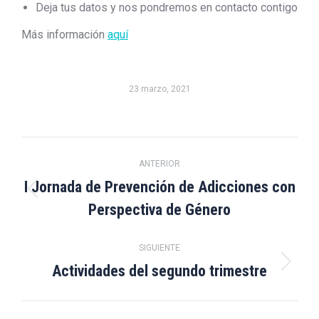
Deja tus datos y nos pondremos en contacto contigo
Más información
aquí
23 marzo, 2021
Navegación
ANTERIOR
entre
I Jornada de Prevención de Adicciones con
Publicación
Perspectiva de Género
publicaciones
anterior:
SIGUIENTE
Actividades del segundo trimestre
Publicación
siguiente: