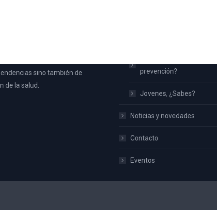
 Aspe
Inicio
na nace con la intención de
¿Qué es UPCCA?
toda la población de Aspe y no
Familias ¿Qué hacemos 
ateria de prevención de
prevención?
endencias sino también de
 de la salud.
Jovenes, ¿Sabes?
Noticias y novedades
Contacto
Eventos