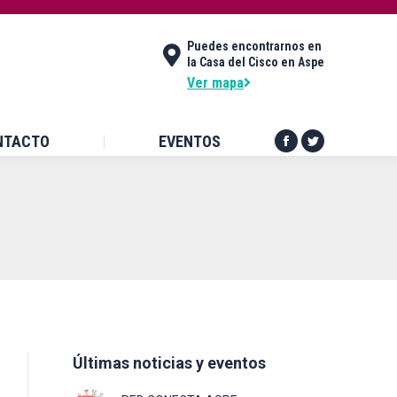
DES
CONTACTO
EVENTOS
Puedes encontrarnos en
Facebook
Twitter
la Casa del Cisco en Aspe
page
page
Ver mapa
opens
opens
in
in
NTACTO
EVENTOS
new
new
Facebook
Twitter
window
window
page
page
opens
opens
in
in
new
new
window
window
Últimas noticias y eventos