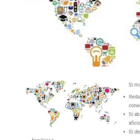
Si mi 
Redu
conec
Si ab
afic
Si de