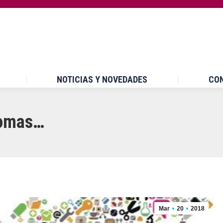
INICIO
¿QUÉ ES UPCCA?
NOTICIAS Y NOVEDA
NOTICIAS Y NOVEDADES
CO
ntomas…
Mar
20
2018