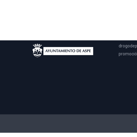
UPCCA
Esta pági
llegar a 
solo en m
drogodep
promoción