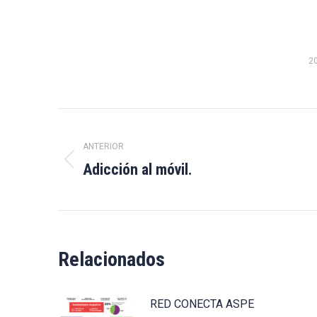
2
Navegación
entre
ANTERIOR
Adicción al móvil.
Publicación
publicaciones
anterior:
Relacionados
RED CONECTA ASPE