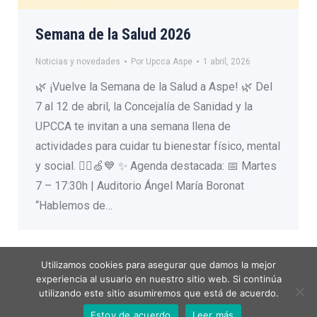
Semana de la Salud 2026
Noticias y novedades
Por
Upcca Aspe
1 abril, 2026
🌿 ¡Vuelve la Semana de la Salud a Aspe! 🌿 Del
7 al 12 de abril, la Concejalía de Sanidad y la
UPCCA te invitan a una semana llena de
actividades para cuidar tu bienestar físico, mental
y social. 🧘‍♂️🍏💙 ✨ Agenda destacada: 📅 Martes
7 – 17:30h | Auditorio Ángel María Boronat
“Hablemos de…
Utilizamos cookies para asegurar que damos la mejor
experiencia al usuario en nuestro sitio web. Si continúa
utilizando este sitio asumiremos que está de acuerdo.
Menú legal
Estoy de acuerdo
Leer más