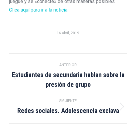
juegue y se «conecte» de otras maneras posibles.
Clica aquí para ir a la noticia
16 abril, 2019
Navegación
ANTERIOR
entre
Estudiantes de secundaria hablan sobre la
Publicación
presión de grupo
publicaciones
anterior:
SIGUIENTE
Redes sociales. Adolescencia exclava
Publicación
siguiente: