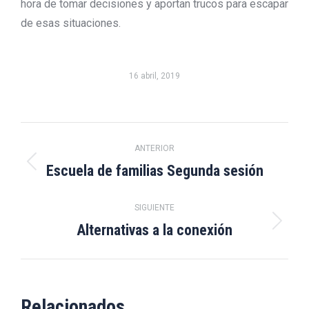
hora de tomar decisiones y aportan trucos para escapar
de esas situaciones.
16 abril, 2019
Navegación
ANTERIOR
entre
Escuela de familias Segunda sesión
Publicación
anterior:
publicaciones
SIGUIENTE
Alternativas a la conexión
Publicación
siguiente:
Relacionados