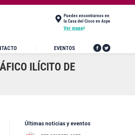
DES
CONTACTO
EVENTOS
Puedes encontrarnos en
Facebook
Twitter
la Casa del Cisco en Aspe
page
page
Ver mapa
opens
opens
in
in
NTACTO
EVENTOS
new
new
Facebook
Twitter
window
window
page
page
FICO ILÍCITO DE
opens
opens
in
in
new
new
window
window
Últimas noticias y eventos