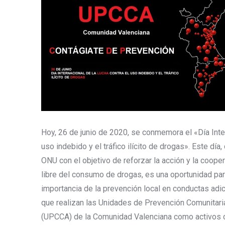
Hoy, 26 de junio de 2020, se conmemora el «Día Inter
uso indebido y el tráfico ilícito de drogas». Este día
ONU con el objetivo de reforzar la acción y la coope
libre del consumo de drogas, es una oportunidad par
importancia de la prevención local en conductas adict
que realizan las Unidades de Prevención Comunitari
(UPCCA) de la Comunidad Valenciana como activos cla