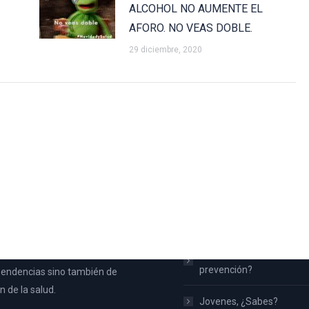
ALCOHOL NO AUMENTE EL
AFORO. NO VEAS DOBLE.
29 diciembre, 2020
 Aspe
Inicio
na nace con la intención de
¿Qué es UPCCA?
toda la población de Aspe y no
Familias ¿Qué hacemos 
ateria de prevención de
prevención?
endencias sino también de
 de la salud.
Jovenes, ¿Sabes?