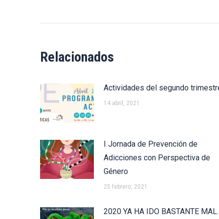
publicaciones
anterior:
Relacionados
Actividades del segundo trimestr
14 abril, 2021
I Jornada de Prevención de
Adicciones con Perspectiva de
Género
25 febrero, 2021
2020 YA HA IDO BASTANTE MAL.