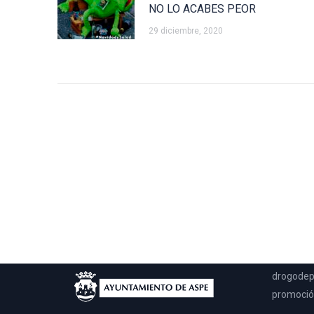
NO LO ACABES PEOR
29 diciembre, 2020
UPCCA
Esta pági
llegar a 
solo en m
drogodep
promoción