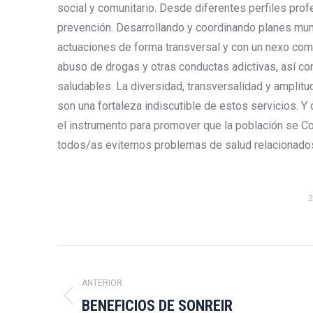
social y comunitario. Desde diferentes perfiles prof
prevención. Desarrollando y coordinando planes mun
actuaciones de forma transversal y con un nexo común
abuso de drogas y otras conductas adictivas, así c
saludables. La diversidad, transversalidad y amplit
son una fortaleza indiscutible de estos servicios. Y 
el instrumento para promover que la población se C
todos/as evitemos problemas de salud relacionados
2
Navegación
entre
ANTERIOR
BENEFICIOS DE SONREIR
Publicación