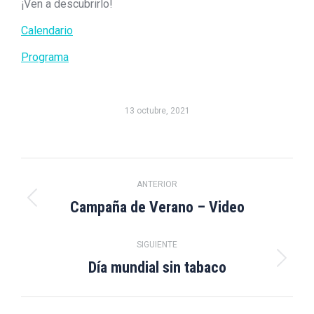
¡Ven a descubrirlo!
Calendario
Programa
13 octubre, 2021
Navegación
ANTERIOR
entre
Campaña de Verano – Video
Publicación
anterior:
publicaciones
SIGUIENTE
Día mundial sin tabaco
Publicación
siguiente: