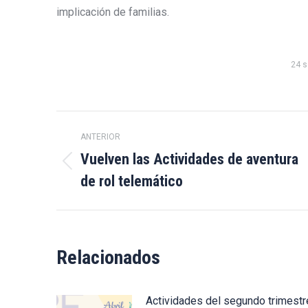
implicación de familias.
24 s
Navegación
ANTERIOR
entre
Vuelven las Actividades de aventura
Publicación
de rol telemático
publicaciones
anterior:
Relacionados
Actividades del segundo trimestr