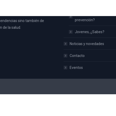
na nace con la intención de
¿Qué es UPCCA?
toda la población de Aspe y no
Familias ¿Qué hacemos 
ateria de prevención de
prevención?
endencias sino también de
 de la salud.
Jovenes, ¿Sabes?
Noticias y novedades
Contacto
Eventos