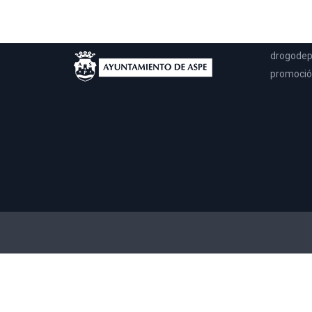
Esta pági
llegar a 
solo en m
drogodep
promoción