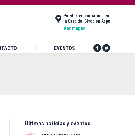
DES
CONTACTO
EVENTOS
Puedes encontrarnos en
Facebook
Twitter
la Casa del Cisco en Aspe
page
page
Ver mapa
opens
opens
in
in
NTACTO
EVENTOS
new
new
Facebook
Twitter
window
window
page
page
opens
opens
in
in
new
new
window
window
Últimas noticias y eventos