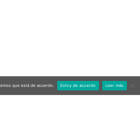
miremos que está de acuerdo.
Estoy de acuerdo
Leer más
Ayuntamiento de Aspe
Política de privacidad
Aviso Legal