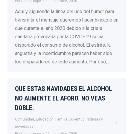
Por
Upcca Aspe
29 diciembre, 2020
Aquí y siguiendo la línea del uso del humor para
transmitir el mensaje queremos hacer hincapié en
que durante el año 2020 debido a la crisis
sanitaria provocada por la COVID-19 se ha
disparado el consumo de alcohol. El estrés, la
angustia y la incertidumbre parecen haber sido
los disparadores de este aumento. Por eso,…
QUE ESTAS NAVIDADES EL ALCOHOL
NO AUMENTE EL AFORO. NO VEAS
DOBLE.
Comunidad
,
Educación
,
Familia
,
Juventud
,
Noticias y
novedades
Por
Upcca Aspe
29 diciembre, 2020