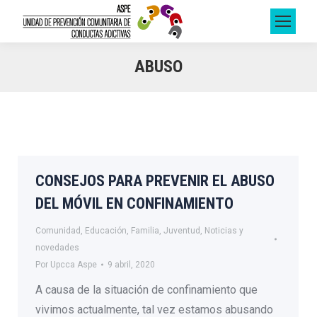
ABUSO
CONSEJOS PARA PREVENIR EL ABUSO
DEL MÓVIL EN CONFINAMIENTO
Comunidad
,
Educación
,
Familia
,
Juventud
,
Noticias y
novedades
Por
Upcca Aspe
9 abril, 2020
A causa de la situación de confinamiento que
vivimos actualmente, tal vez estamos abusando