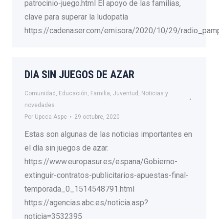
patrocinio-juego.html El apoyo de las familias,
clave para superar la ludopatía
https://cadenaser.com/emisora/2020/10/29/radio_pa
DIA SIN JUEGOS DE AZAR
Comunidad
,
Educación
,
Familia
,
Juventud
,
Noticias y
novedades
Por
Upcca Aspe
29 octubre, 2020
Estas son algunas de las noticias importantes en
el día sin juegos de azar.
https://www.europasur.es/espana/Gobierno-
extinguir-contratos-publicitarios-apuestas-final-
temporada_0_1514548791.html
https://agencias.abc.es/noticia.asp?
noticia=3532395