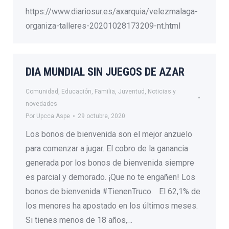
https://www.diariosur.es/axarquia/velezmalaga-
organiza-talleres-20201028173209-nt.html
DIA MUNDIAL SIN JUEGOS DE AZAR
Comunidad
,
Educación
,
Familia
,
Juventud
,
Noticias y
novedades
Por
Upcca Aspe
29 octubre, 2020
Los bonos de bienvenida son el mejor anzuelo
para comenzar a jugar. El cobro de la ganancia
generada por los bonos de bienvenida siempre
es parcial y demorado. ¡Que no te engañen! Los
bonos de bienvenida #TienenTruco. El 62,1% de
los menores ha apostado en los últimos meses.
Si tienes menos de 18 años,…