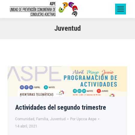
Juventud
Actividades del segundo trimestre
Comunidad
,
Familia
,
Juventud
Por
Upcca Aspe
14 abril, 2021