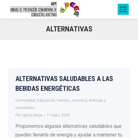
ALTERNATIVAS
ALTERNATIVAS SALUDABLES A LAS
BEBIDAS ENERGÉTICAS
Comunidad
,
Educación
,
Familia
,
Juventud
,
Noticias y
novedades
Por
Upcca Aspe
7 mayo, 2020
Proponemos algunas alternativas saludables que
pueden llenarte de energía y ayudar a mantener tu