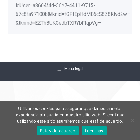
idUser=a8604f4d-56e7-4411-9715-
67c8fa97100b&tknid=fGPtEpHdME6cS8Z8Klvd2w–
&tknmd=EZThBUKGedbTXRYbFIqpVg–
Menú legal
Utilizamos cookies para asegurar que damos la mejor
experiencia al usuario en nuestro sitio web. Si continúa
utilizando este sitio asumiremos que está de acuerdo.
Estoy de acuerdo
Leer más