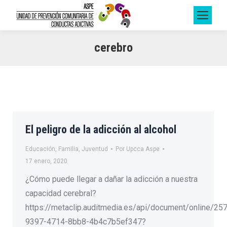
cerebro
El peligro de la adicción al alcohol
Educación
,
Familia
,
Juventud
Por
Upcca Aspe
17 enero, 2020
¿Cómo puede llegar a dañar la adicción a nuestra
capacidad cerebral?
https://metaclip.auditmedia.es/api/document/online/25
9397-4714-8bb8-4b4c7b5ef347?