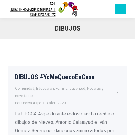
DIBUJOS
DIBUJOS #YoMeQuedoEnCasa
Comunidad
,
Educación
,
Familia
,
Juventud
,
Noticias y
novedades
Por
Upcca Aspe
3 abril, 2020
La UPCCA Aspe durante estos días ha recibido
dibujos de Nieves, Antonio Calatayud e Iván
Gómez Berenguer dándonos animo a todos por