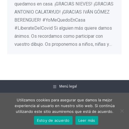
quedarnos en casa. ¡GRACIAS NIEVES! ¡GRACIAS
ANTONIO CALATAYUD! ¡GRACIAS IVÁN GÓMEZ
BERENGUER! #YoMeQuedoEnCasa
#LiberateDelCovid Si alguien más quiere darnos
ánimos. Os recordamos como participar con
vuestro dibujo. Os proponemos a niños, niñas y…
Menú legal
Utilizamos cookies para asegurar que damos la mejor
experiencia al usuario en nuestro sitio web. Si continúa
utilizando este sitio asumiremos que está de acuerdo.
Estoy de acuerdo
Leer más