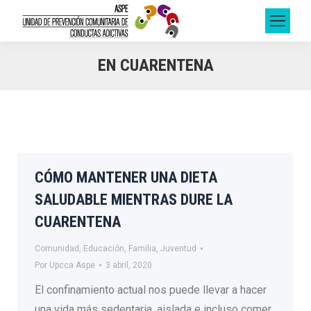
EN CUARENTENA
CÓMO MANTENER UNA DIETA
SALUDABLE MIENTRAS DURE LA
CUARENTENA
Comunidad
,
Educación
,
Familia
,
Juventud
Por
Upcca Aspe
3 abril, 2020
El confinamiento actual nos puede llevar a hacer
una vida más sedentaria, aislada e incluso comer