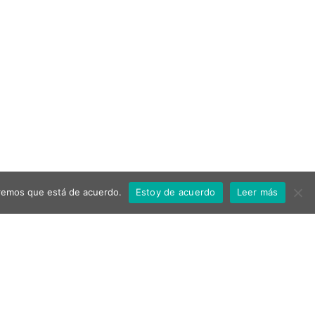
miremos que está de acuerdo.
Estoy de acuerdo
Leer más
Ayuntamiento de Aspe
Política de privacidad
Aviso Legal