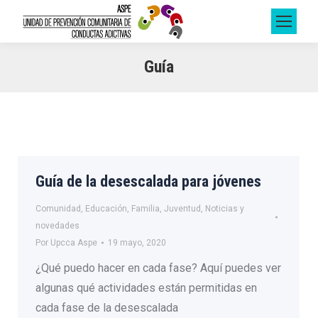
Guía
Guía de la desescalada para jóvenes
Comunidad
,
Educación
,
Familia
,
Juventud
,
Noticias y
novedades
Por
Upcca Aspe
19 mayo, 2020
¿Qué puedo hacer en cada fase? Aquí puedes ver
algunas qué actividades están permitidas en
cada fase de la desescalada