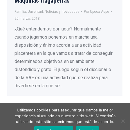
Máquinas tragaperras
Familia
,
Juventud
,
Noticias y novedades
Por
Upcca Aspe
20 marzo, 2018
¿Qué entendemos por jugar? Normalmente
cuando jugamos ponemos en marcha una
disposición y ánimo acorde a una actividad
placentera en la que vamos a tratar de conseguir
determinados objetivos en un ambiente
distendido y grato. El juego según el diccionario
de la RAE es una actividad que se realiza para
divertirse en la que se…
Utilizamos cookies para asegurar que damos la mejor
experiencia al usuario en nuestro sitio web. Si continúa
utilizando este sitio asumiremos que está de acuerdo.
Menú legal