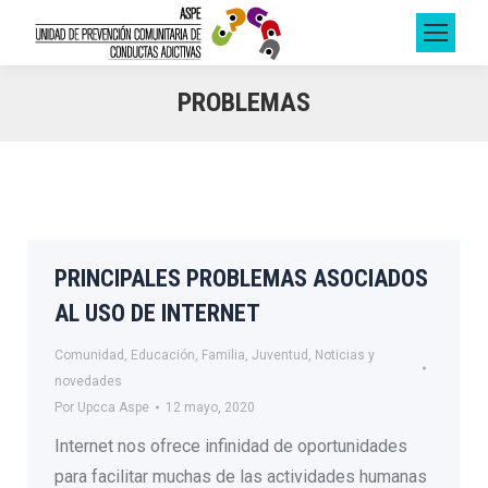
PROBLEMAS
PRINCIPALES PROBLEMAS ASOCIADOS
AL USO DE INTERNET
Comunidad
,
Educación
,
Familia
,
Juventud
,
Noticias y
novedades
Por
Upcca Aspe
12 mayo, 2020
Internet nos ofrece infinidad de oportunidades
para facilitar muchas de las actividades humanas