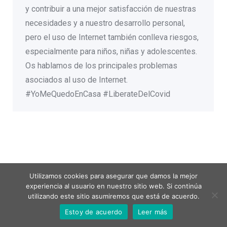
y contribuir a una mejor satisfacción de nuestras
necesidades y a nuestro desarrollo personal,
pero el uso de Internet también conlleva riesgos,
especialmente para niños, niñas y adolescentes.
Os hablamos de los principales problemas
asociados al uso de Internet.
#YoMeQuedoEnCasa #LiberateDelCovid
Utilizamos cookies para asegurar que damos la mejor
experiencia al usuario en nuestro sitio web. Si continúa
utilizando este sitio asumiremos que está de acuerdo.
Menú legal
Estoy de acuerdo
Leer más