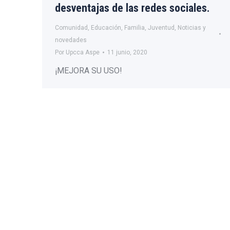
desventajas de las redes sociales.
Comunidad
,
Educación
,
Familia
,
Juventud
,
Noticias y
novedades
Por
Upcca Aspe
11 junio, 2020
¡MEJORA SU USO!