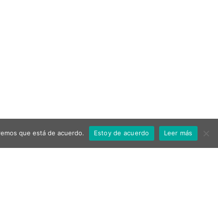
miremos que está de acuerdo.
Estoy de acuerdo
Leer más
Ayuntamiento de Aspe
Política de privacidad
Aviso Legal