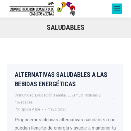
SALUDABLES
ALTERNATIVAS SALUDABLES A LAS
BEBIDAS ENERGÉTICAS
Comunidad
,
Educación
,
Familia
,
Juventud
,
Noticias y
novedades
Por
Upcca Aspe
7 mayo, 2020
Proponemos algunas alternativas saludables que
pueden llenarte de energía y ayudar a mantener tu