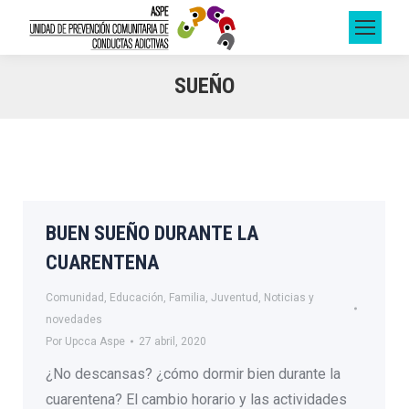
SUEÑO
BUEN SUEÑO DURANTE LA
CUARENTENA
Comunidad
,
Educación
,
Familia
,
Juventud
,
Noticias y
novedades
Por
Upcca Aspe
27 abril, 2020
¿No descansas? ¿cómo dormir bien durante la
cuarentena? El cambio horario y las actividades