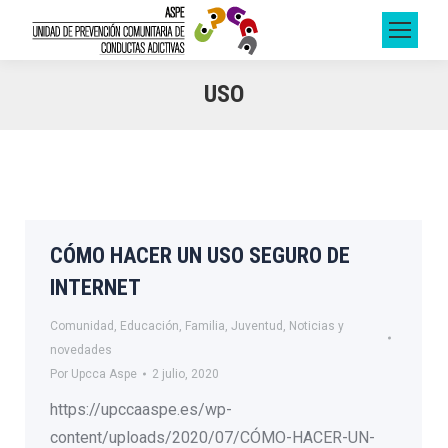
USO
CÓMO HACER UN USO SEGURO DE
INTERNET
Comunidad
,
Educación
,
Familia
,
Juventud
,
Noticias y
novedades
Por
Upcca Aspe
2 julio, 2020
https://upccaaspe.es/wp-
content/uploads/2020/07/CÓMO-HACER-UN-