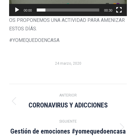
00:00
00:30
OS PROPONEMOS UNA ACTIVIDAD PARA AMENIZAR
ESTOS DÍÁS.
#YOMEQUEDOENCASA
24 marzo, 2020
Navegación
ANTERIOR
entre
CORONAVIRUS Y ADICCIONES
Publicación
anterior:
publicaciones
SIGUIENTE
Gestión de emociones #yomequedoencasa
Publicación