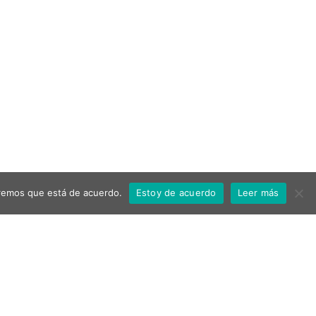
miremos que está de acuerdo.
Estoy de acuerdo
Leer más
Ayuntamiento de Aspe
Política de privacidad
Aviso Legal