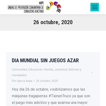
26 octubre, 2020
DIA MUNDIAL SIN JUEGOS AZAR
Comunidad
,
Educación
,
Familia
,
Juventud
,
Noticias y
novedades
Por
Upcca Aspe
26 octubre, 2020
Hoy día 26 de octubre, visibilizamos que las
máquinas tragaperras #TienenTruco ya que son
el juego más adictivo y que acarrea una mayor