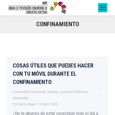
CONFINAMIENTO
COSAS ÚTILES QUE PUEDES HACER
CON TU MÓVIL DURANTE EL
CONFINAMIENTO
Comunidad
,
Educación
,
Familia
,
Juventud
,
Noticias y
novedades
Por
Upcca Aspe
14 abril, 2020
¿No te aburres de estar conectado todo el día a