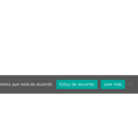
miremos que está de acuerdo.
Estoy de acuerdo
Leer más
Ayuntamiento de Aspe
Política de privacidad
Aviso Legal