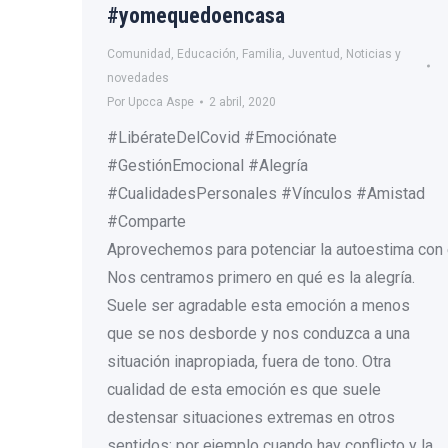
#yomequedoencasa
Comunidad
,
Educación
,
Familia
,
Juventud
,
Noticias y
novedades
Por
Upcca Aspe
2 abril, 2020
#LibérateDelCovid #Emociónate
#GestiónEmocional #Alegría
#CualidadesPersonales #Vínculos #Amistad
#Comparte
Aprovechemos para potenciar la autoestima con e
Nos centramos primero en qué es la alegría.
Suele ser agradable esta emoción a menos
que se nos desborde y nos conduzca a una
situación inapropiada, fuera de tono. Otra
cualidad de esta emoción es que suele
destensar situaciones extremas en otros
sentidos; por ejemplo cuando hay conflicto y la