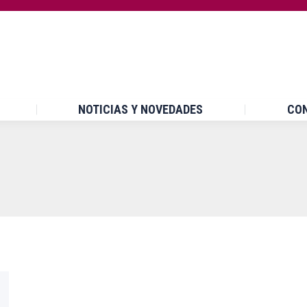
INICIO
¿QUÉ ES UPCCA?
NOTICIAS Y NOVEDA
NOTICIAS Y NOVEDADES
CO