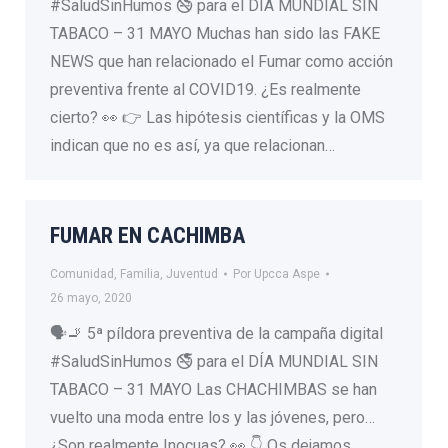
#SaludSinHumos 🚭 para el DÍA MUNDIAL SIN
TABACO – 31 MAYO Muchas han sido las FAKE
NEWS que han relacionado el Fumar como acción
preventiva frente al COVID19. ¿Es realmente
cierto? 👀 👉 Las hipótesis científicas y la OMS
indican que no es así, ya que relacionan…
FUMAR EN CACHIMBA
Comunidad
,
Familia
,
Juventud
Por
Upcca Aspe
26 mayo, 2020
🗣🚬 5ª píldora preventiva de la campaña digital
#SaludSinHumos 🚭 para el DÍA MUNDIAL SIN
TABACO – 31 MAYO Las CHACHIMBAS se han
vuelto una moda entre los y las jóvenes, pero…
¿Son realmente Inocuas? 👀 👇 Os dejamos