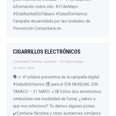
información sobre ello. #31deMayo
#DiaMundialSinTabaco #SaludSinHumos
Campaña desarrollada por las Unidades de
Prevención Comunitaria en…
CIGARRILLOS ELECTRÓNICOS
Comunidad
,
Familia
,
Juventud
Por
Upcca Aspe
25 mayo, 2020
🗣🚬 4ª píldora preventiva de la campaña digital
#SaludSinHumos 🚭 para el DÍA MUNDIAL SIN
TABACO – 31 MAYO 🚬💽 Estos dos emoticonos
simbolizan una modalidad de fumar, ¿sabes a
qué nos referimos? Te damos algunas pistas…
✔️Contiene Nicotina y otras sustancias similares