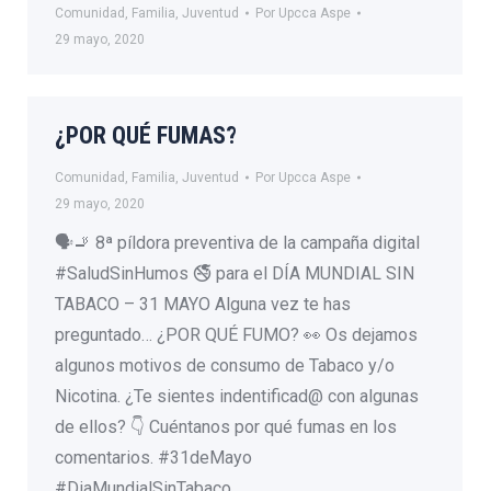
Comunidad
,
Familia
,
Juventud
Por
Upcca Aspe
29 mayo, 2020
¿POR QUÉ FUMAS?
Comunidad
,
Familia
,
Juventud
Por
Upcca Aspe
29 mayo, 2020
🗣🚬 8ª píldora preventiva de la campaña digital
#SaludSinHumos 🚭 para el DÍA MUNDIAL SIN
TABACO – 31 MAYO Alguna vez te has
preguntado… ¿POR QUÉ FUMO? 👀 Os dejamos
algunos motivos de consumo de Tabaco y/o
Nicotina. ¿Te sientes indentificad@ con algunas
de ellos? 👇 Cuéntanos por qué fumas en los
comentarios. #31deMayo
#DiaMundialSinTabaco…