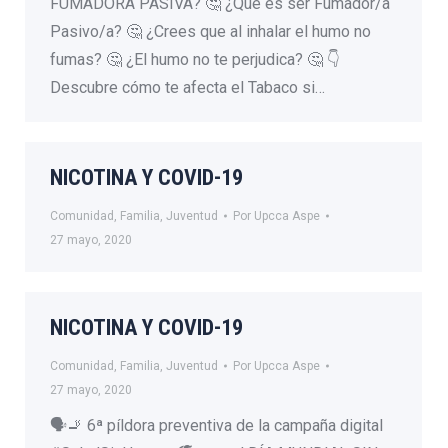
FUMADORA PASIVA? 🤔 ¿Qué es ser Fumador/a
Pasivo/a? 🤔 ¿Crees que al inhalar el humo no
fumas? 🤔 ¿El humo no te perjudica? 🤔 👇
Descubre cómo te afecta el Tabaco si…
NICOTINA Y COVID-19
Comunidad
,
Familia
,
Juventud
Por
Upcca Aspe
27 mayo, 2020
NICOTINA Y COVID-19
Comunidad
,
Familia
,
Juventud
Por
Upcca Aspe
27 mayo, 2020
🗣🚬 6ª píldora preventiva de la campaña digital