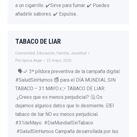
a un cigarrillo. ✔️Sirve para fumar. ✔️ Puedes
añadirle sabores. ✔️ Expulsa…
TABACO DE LIAR
Comunidad
,
Educación
,
Familia
,
Juventud
Por
Upcca Aspe
22 mayo, 2020
🗣🚬 3ª píldora preventiva de la campaña digital
#SaludSinHumos 🚭 para el DÍA MUNDIAL SIN
TABACO – 31 MAYO 👉 TABACO DE LIAR:
¿Crees que es menos perjudicial? 🤔 Os
dejamos algunos datos que lo desmiente. ☑️El
tabaco de liar NO es menos perjudicial.
#31deMayo #DiaMundialSinTabaco
#SaludSinHumos Campaña desarrollada por las