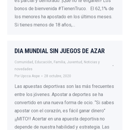
es parcial y demorado. ¡Que no te engañen! Los
bonos de bienvenida #TienenTruco. El 62,1% de
los menores ha apostado en los últimos meses.
Si tienes menos de 18 años,…
DIA MUNDIAL SIN JUEGOS DE AZAR
Comunidad
,
Educación
,
Familia
,
Juventud
,
Noticias y
novedades
Por
Upcca Aspe
28 octubre, 2020
Las apuestas deportivas son las más frecuentes
entre los jóvenes. Apostar a deportes se ha
convertido en una nueva forma de ocio. “Si sabes
apostar con el corazón, es fácil ganar dinero”
¡¡MITO!! Acertar en una apuesta deportiva no
depende de nuestra habilidad y estrategia. Las