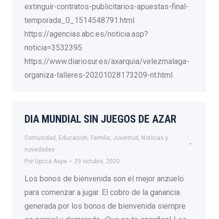
extinguir-contratos-publicitarios-apuestas-final-
temporada_0_1514548791.html
https://agencias.abc.es/noticia.asp?
noticia=3532395
https://www.diariosur.es/axarquia/velezmalaga-
organiza-talleres-20201028173209-nt.html
DIA MUNDIAL SIN JUEGOS DE AZAR
Comunidad
,
Educación
,
Familia
,
Juventud
,
Noticias y
novedades
Por
Upcca Aspe
29 octubre, 2020
Los bonos de bienvenida son el mejor anzuelo
para comenzar a jugar. El cobro de la ganancia
generada por los bonos de bienvenida siempre