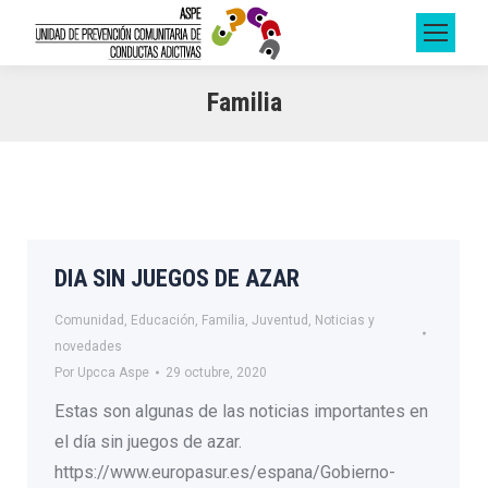
Familia
DIA SIN JUEGOS DE AZAR
Comunidad
,
Educación
,
Familia
,
Juventud
,
Noticias y
novedades
Por
Upcca Aspe
29 octubre, 2020
Estas son algunas de las noticias importantes en
el día sin juegos de azar.
https://www.europasur.es/espana/Gobierno-