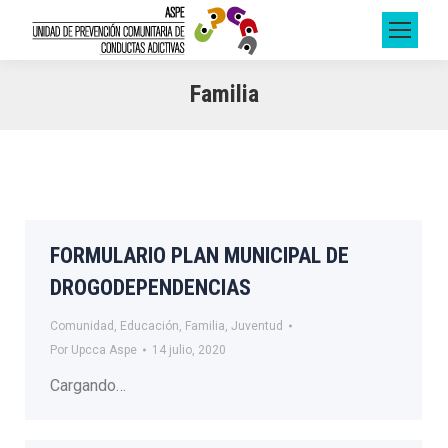
Familia
FORMULARIO PLAN MUNICIPAL DE
DROGODEPENDENCIAS
Comunidad
,
Educación
,
Familia
,
Juventud
Por
Upcca Aspe
14 julio, 2020
Cargando…