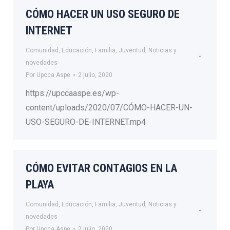
CÓMO HACER UN USO SEGURO DE
INTERNET
Comunidad
,
Educación
,
Familia
,
Juventud
,
Noticias y
novedades
Por
Upcca Aspe
2 julio, 2020
https://upccaaspe.es/wp-
content/uploads/2020/07/CÓMO-HACER-UN-
USO-SEGURO-DE-INTERNET.mp4
CÓMO EVITAR CONTAGIOS EN LA
PLAYA
Comunidad
,
Educación
,
Familia
,
Juventud
,
Noticias y
novedades
Por
Upcca Aspe
2 julio, 2020