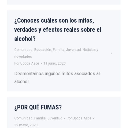
¿Conoces cuáles son los mitos,
verdades y efectos reales sobre el
alcohol?
Comunidad
,
Educación
,
Familia
,
Juventud
,
Noticias y
novedades
Por
Upcca Aspe
11 junio, 2020
Desmontamos algunos mitos asociados al
alcohol
¿POR QUÉ FUMAS?
Comunidad
,
Familia
,
Juventud
Por
Upcca Aspe
29 mayo, 2020