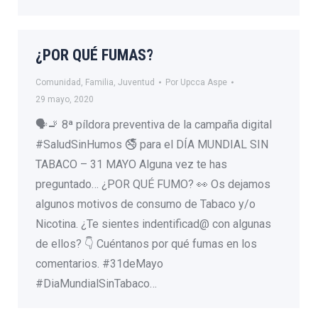
¿POR QUÉ FUMAS?
Comunidad
,
Familia
,
Juventud
Por
Upcca Aspe
29 mayo, 2020
🗣🚬 8ª píldora preventiva de la campaña digital
#SaludSinHumos 🚭 para el DÍA MUNDIAL SIN
TABACO – 31 MAYO Alguna vez te has
preguntado… ¿POR QUÉ FUMO? 👀 Os dejamos
algunos motivos de consumo de Tabaco y/o
Nicotina. ¿Te sientes indentificad@ con algunas
de ellos? 👇 Cuéntanos por qué fumas en los
comentarios. #31deMayo
#DiaMundialSinTabaco…