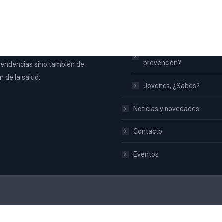
 Aspe
Inicio
na nace con la intención de
¿Qué es UPCCA?
toda la población de Aspe y no
Familias ¿Qué hacemos 
ateria de prevención de
prevención?
endencias sino también de
 de la salud.
Jovenes, ¿Sabes?
Noticias y novedades
Contacto
Eventos