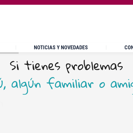
INICIO
¿QUÉ ES UPCCA?
NOTICIAS Y NOVEDA
NOTICIAS Y NOVEDADES
CO
S
i
t
i
e
n
e
s
p
r
o
b
l
e
m
a
s
ú
,
a
l
g
ú
n
f
a
m
i
l
i
a
r
o
a
m
i
n
o
d
u
d
e
s