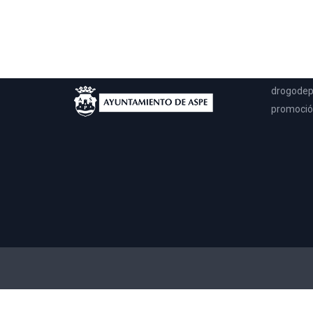
UPCCA
Esta pági
llegar a 
solo en m
drogodep
promoción