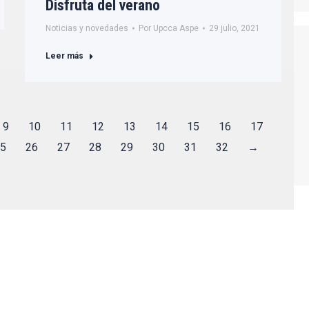
Disfruta del verano
Noticias y novedades
Por
Upcca Aspe
29 julio, 2021
Leer más
9
10
11
12
13
14
15
16
17
25
26
27
28
29
30
31
32
→