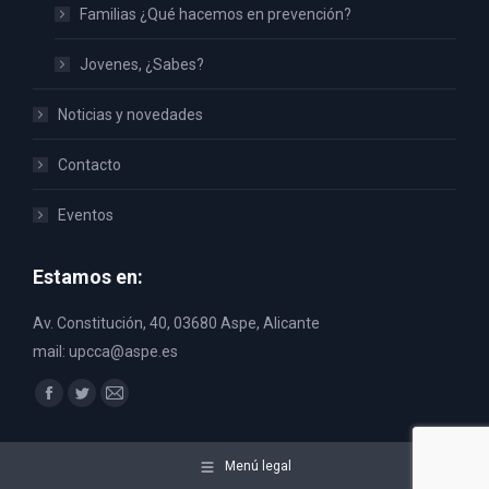
Familias ¿Qué hacemos en prevención?
Jovenes, ¿Sabes?
Noticias y novedades
Contacto
Eventos
Estamos en:
Av. Constitución, 40, 03680 Aspe, Alicante
mail: upcca@aspe.es
Encuéntranos en:
Facebook
Twitter
Mail
page
page
page
opens
opens
opens
Menú legal