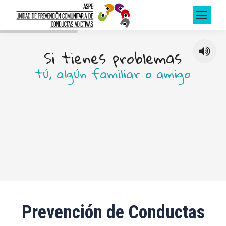
S
i
t
i
e
n
e
s
p
r
o
b
l
e
m
a
s
t
ú
,
a
l
g
ú
n
f
a
m
i
l
i
a
r
o
a
m
i
g
o
n
o
d
u
d
e
s
e
n
c
o
n
s
u
l
t
a
r
n
o
s
Prevención de Conductas