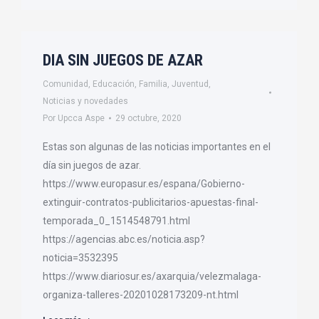
DIA SIN JUEGOS DE AZAR
Comunidad
,
Educación
,
Familia
,
Juventud
,
Noticias y novedades
Por
Upcca Aspe
29 octubre, 2020
Estas son algunas de las noticias importantes en el
día sin juegos de azar.
https://www.europasur.es/espana/Gobierno-
extinguir-contratos-publicitarios-apuestas-final-
temporada_0_1514548791.html
https://agencias.abc.es/noticia.asp?
noticia=3532395
https://www.diariosur.es/axarquia/velezmalaga-
organiza-talleres-20201028173209-nt.html