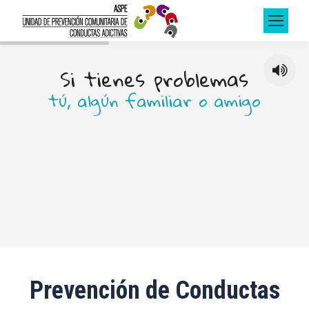
S
i
t
i
e
n
e
s
p
r
o
b
l
e
m
a
s
t
ú
,
a
l
g
ú
n
f
a
m
i
l
i
a
r
o
a
m
i
g
o
n
o
d
u
d
e
s
e
n
c
o
n
s
u
l
t
a
r
n
o
s
Prevención de Conductas