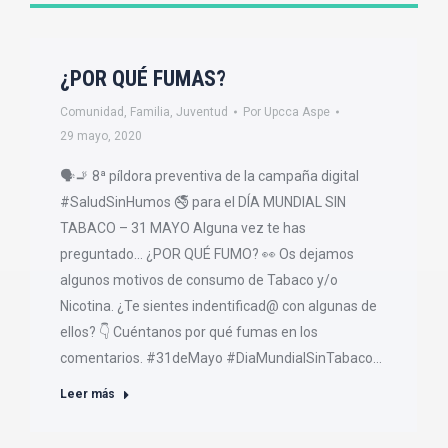
¿POR QUÉ FUMAS?
Comunidad
,
Familia
,
Juventud
Por
Upcca Aspe
29 mayo, 2020
🗣🚬 8ª píldora preventiva de la campaña digital
#SaludSinHumos 🚭 para el DÍA MUNDIAL SIN
TABACO – 31 MAYO Alguna vez te has
preguntado… ¿POR QUÉ FUMO? 👀 Os dejamos
algunos motivos de consumo de Tabaco y/o
Nicotina. ¿Te sientes indentificad@ con algunas de
ellos? 👇 Cuéntanos por qué fumas en los
comentarios. #31deMayo #DiaMundialSinTabaco…
Leer más