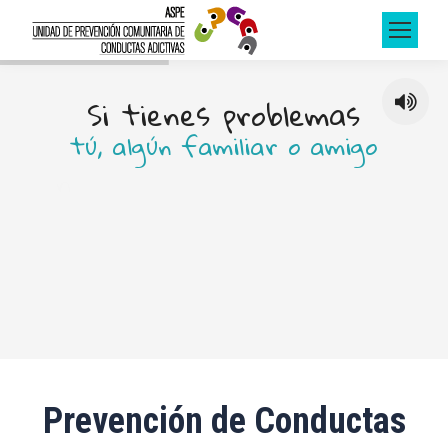
S
i
t
i
e
n
e
s
p
r
o
b
l
e
m
a
s
t
ú
,
a
l
g
ú
n
f
a
m
i
l
i
a
r
o
a
m
i
g
o
n
o
d
u
d
e
s
e
n
c
o
n
s
u
l
t
a
r
n
o
s
Prevención de Conductas