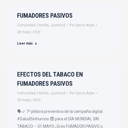
FUMADORES PASIVOS
Comunidad
,
Familia
,
Juventud
Por
Upcca Aspe
28 mayo, 2020
Leer más
EFECTOS DEL TABACO EN
FUMADORES PASIVOS
Comunidad
,
Familia
,
Juventud
Por
Upcca Aspe
28 mayo, 2020
🗣🚬 7ª píldora preventiva de la campaña digital
#SaludSinHumos 🚭 para el DÍA MUNDIAL SIN
TABACO – 31 MAYO ¿Eres FUMADOR PASIVO o