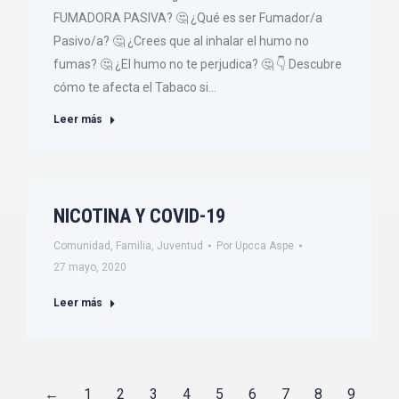
FUMADORA PASIVA? 🤔 ¿Qué es ser Fumador/a
Pasivo/a? 🤔 ¿Crees que al inhalar el humo no
fumas? 🤔 ¿El humo no te perjudica? 🤔 👇 Descubre
cómo te afecta el Tabaco si…
Leer más
NICOTINA Y COVID-19
Comunidad
,
Familia
,
Juventud
Por
Upcca Aspe
27 mayo, 2020
Leer más
←
1
2
3
4
5
6
7
8
9