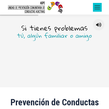
S
i
t
i
e
n
e
s
p
r
o
b
l
e
m
a
s
t
ú
,
a
l
g
ú
n
f
a
m
i
l
i
a
r
o
a
m
i
g
o
n
o
d
u
d
e
s
e
n
c
o
n
s
u
l
t
a
r
n
o
s
Prevención de Conductas