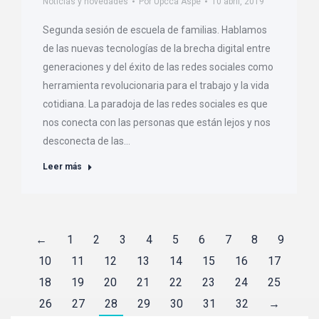
Noticias y novedades
Por
Upcca Aspe
10 abril, 2019
Segunda sesión de escuela de familias. Hablamos
de las nuevas tecnologías de la brecha digital entre
generaciones y del éxito de las redes sociales como
herramienta revolucionaria para el trabajo y la vida
cotidiana. La paradoja de las redes sociales es que
nos conecta con las personas que están lejos y nos
desconecta de las…
Leer más
←
1
2
3
4
5
6
7
8
9
10
11
12
13
14
15
16
17
18
19
20
21
22
23
24
25
26
27
28
29
30
31
32
→