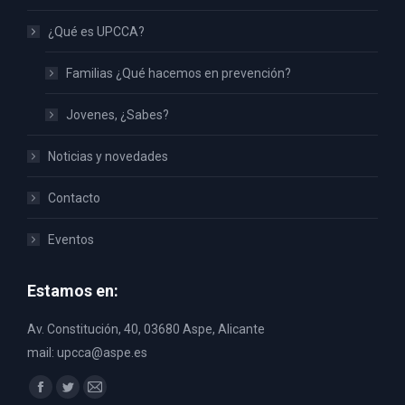
¿Qué es UPCCA?
Familias ¿Qué hacemos en prevención?
Jovenes, ¿Sabes?
Noticias y novedades
Contacto
Eventos
Estamos en:
Av. Constitución, 40, 03680 Aspe, Alicante
mail: upcca@aspe.es
Encuéntranos en:
Facebook
Twitter
Mail