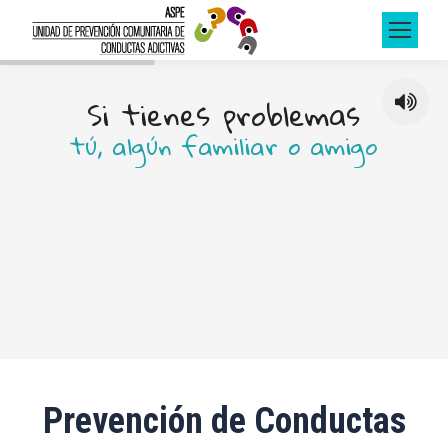
S
i
t
i
e
n
e
s
p
r
o
b
l
e
m
a
s
t
ú
,
a
l
g
ú
n
f
a
m
i
l
i
a
r
o
a
m
i
g
o
Prevención de Conductas