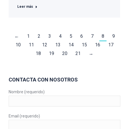
Leer más
←
1
2
3
4
5
6
7
8
9
10
11
12
13
14
15
16
17
18
19
20
21
→
CONTACTA CON NOSOTROS
Nombre (requerido)
Email (requerido)