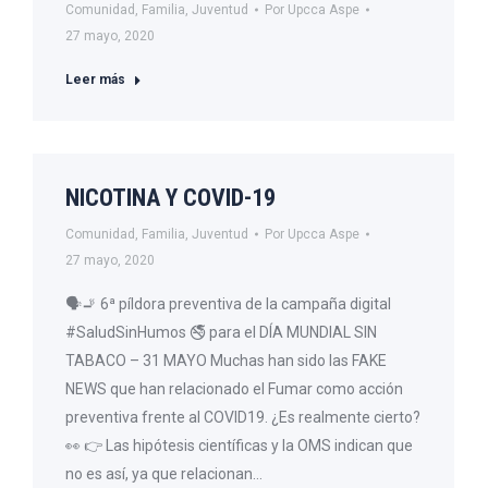
Comunidad
,
Familia
,
Juventud
Por
Upcca Aspe
27 mayo, 2020
Leer más
NICOTINA Y COVID-19
Comunidad
,
Familia
,
Juventud
Por
Upcca Aspe
27 mayo, 2020
🗣🚬 6ª píldora preventiva de la campaña digital
#SaludSinHumos 🚭 para el DÍA MUNDIAL SIN
TABACO – 31 MAYO Muchas han sido las FAKE
NEWS que han relacionado el Fumar como acción
preventiva frente al COVID19. ¿Es realmente cierto?
👀 👉 Las hipótesis científicas y la OMS indican que
no es así, ya que relacionan…