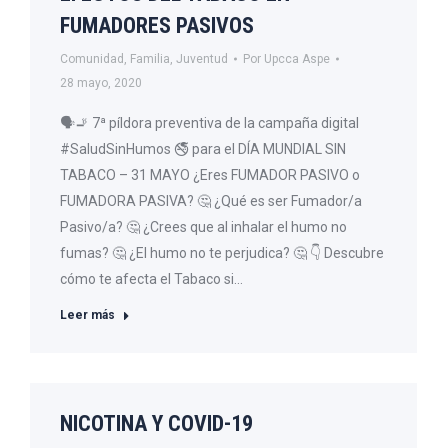
FUMADORES PASIVOS
Comunidad
,
Familia
,
Juventud
Por
Upcca Aspe
28 mayo, 2020
🗣🚬 7ª píldora preventiva de la campaña digital
#SaludSinHumos 🚭 para el DÍA MUNDIAL SIN
TABACO – 31 MAYO ¿Eres FUMADOR PASIVO o
FUMADORA PASIVA? 🤔 ¿Qué es ser Fumador/a
Pasivo/a? 🤔 ¿Crees que al inhalar el humo no
fumas? 🤔 ¿El humo no te perjudica? 🤔 👇 Descubre
cómo te afecta el Tabaco si…
Leer más
NICOTINA Y COVID-19