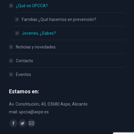
¿Qué es UPCCA?
Familias ¿Qué hacemos en prevención?
Jovenes, ¿Sabes?
Noticias y novedades
Contacto
Eventos
Estamos en:
Av. Constitución, 40, 03680 Aspe, Alicante
mail: upcca@aspe.es
Encuéntranos en:
Facebook
Twitter
Mail