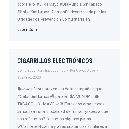
sobre ello. #31deMayo #DiaMundialSinTabaco
#SaludSinHumos Campaña desarrollada por las
Unidades de Prevención Comunitaria en…
Leer más
CIGARRILLOS ELECTRÓNICOS
Comunidad
,
Familia
,
Juventud
Por
Upcca Aspe
25 mayo, 2020
🗣🚬 4ª píldora preventiva de la campaña digital
#SaludSinHumos 🚭 para el DÍA MUNDIAL SIN
TABACO – 31 MAYO 🚬💽 Estos dos emoticonos
simbolizan una modalidad de fumar, ¿sabes a qué
nos referimos? Te damos algunas pistas…
✔️Contiene Nicotina y otras sustancias similares a