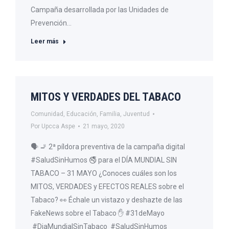
Campaña desarrollada por las Unidades de
Prevención…
Leer más
MITOS Y VERDADES DEL TABACO
Comunidad
,
Educación
,
Familia
,
Juventud
Por
Upcca Aspe
21 mayo, 2020
🗣 🚬 2ª píldora preventiva de la campaña digital
#SaludSinHumos 🚭 para el DÍA MUNDIAL SIN
TABACO – 31 MAYO ¿Conoces cuáles son los
MITOS, VERDADES y EFECTOS REALES sobre el
Tabaco? 👀 Échale un vistazo y deshazte de las
FakeNews sobre el Tabaco ✋ #31deMayo
#DiaMundialSinTabaco #SaludSinHumos