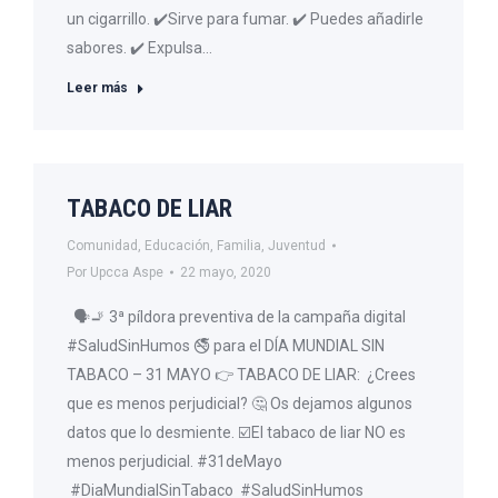
un cigarrillo. ✔️Sirve para fumar. ✔️ Puedes añadirle
sabores. ✔️ Expulsa…
Leer más
TABACO DE LIAR
Comunidad
,
Educación
,
Familia
,
Juventud
Por
Upcca Aspe
22 mayo, 2020
🗣🚬 3ª píldora preventiva de la campaña digital
#SaludSinHumos 🚭 para el DÍA MUNDIAL SIN
TABACO – 31 MAYO 👉 TABACO DE LIAR: ¿Crees
que es menos perjudicial? 🤔 Os dejamos algunos
datos que lo desmiente. ☑️El tabaco de liar NO es
menos perjudicial. #31deMayo
#DiaMundialSinTabaco #SaludSinHumos