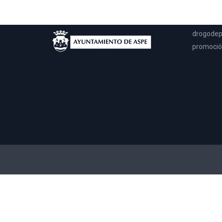
llegar a 
solo en m
drogodep
promoción