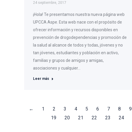
24 septiembre, 2017
¡Hola! Te presentamos nuestra nueva página web
UPCCA Aspe. Esta web nace con el propósito de
ofrecer información y recursos disponibles en
prevención de drogodependencias y promoción de
la salud al alcance de todos y todas, jóvenes y no
tan jóvenes, estudiantes y población en activo,
familias y grupos de amigos y amigas,
asociaciones y cualquier…
Leer más
←
1
2
3
4
5
6
7
8
9
19
20
21
22
23
24