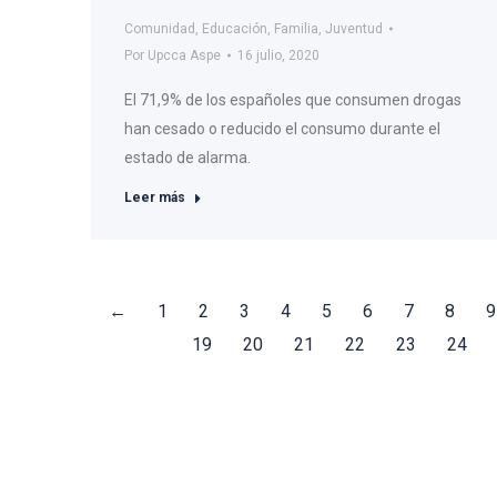
Comunidad
,
Educación
,
Familia
,
Juventud
Por
Upcca Aspe
16 julio, 2020
El 71,9% de los españoles que consumen drogas
han cesado o reducido el consumo durante el
estado de alarma.
Leer más
←
1
2
3
4
5
6
7
8
9
19
20
21
22
23
24