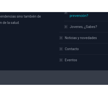
toda la población de Aspe y no
Familias ¿Qué hacemos 
ateria de prevención de
prevención?
endencias sino también de
 de la salud.
Jovenes, ¿Sabes?
Noticias y novedades
Contacto
Eventos