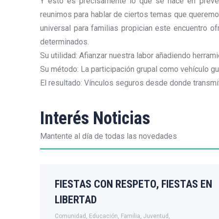
Y esto es precisamente lo que se hace en preven
reunimos para hablar de ciertos temas que queremo
universal para familias propician este encuentro o
determinados.
Su utilidad: Afianzar nuestra labor añadiendo herramie
Su método: La participación grupal como vehículo gu
El resultado: Vínculos seguros desde donde transmiti
Interés Noticias
Mantente al día de todas las novedades
FIESTAS CON RESPETO, FIESTAS EN
LIBERTAD
Comunidad
,
Educación
,
Familia
,
Juventud
,