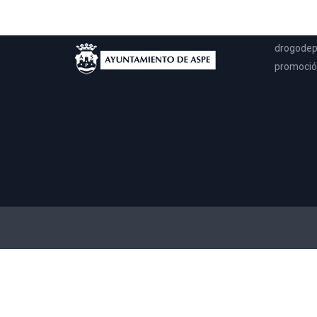
llegar a 
solo en m
drogodep
promoción