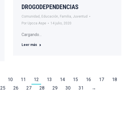
DROGODEPENDENCIAS
Comunidad
,
Educación
,
Familia
,
Juventud
Por
Upcca Aspe
14 julio, 2020
Cargando…
Leer más
10
11
12
13
14
15
16
17
18
25
26
27
28
29
30
31
→