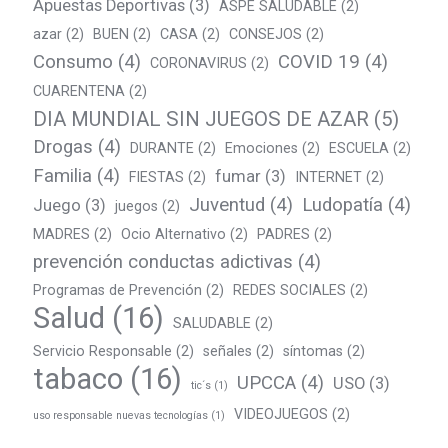
Apuestas Deportivas
(3)
ASPE SALUDABLE
(2)
azar
(2)
BUEN
(2)
CASA
(2)
CONSEJOS
(2)
Consumo
(4)
COVID 19
(4)
CORONAVIRUS
(2)
CUARENTENA
(2)
DIA MUNDIAL SIN JUEGOS DE AZAR
(5)
Drogas
(4)
DURANTE
(2)
Emociones
(2)
ESCUELA
(2)
Familia
(4)
fumar
(3)
FIESTAS
(2)
INTERNET
(2)
Juventud
(4)
Ludopatía
(4)
Juego
(3)
juegos
(2)
MADRES
(2)
Ocio Alternativo
(2)
PADRES
(2)
prevención conductas adictivas
(4)
Programas de Prevención
(2)
REDES SOCIALES
(2)
Salud
(16)
SALUDABLE
(2)
Servicio Responsable
(2)
señales
(2)
síntomas
(2)
tabaco
(16)
UPCCA
(4)
USO
(3)
tic´s
(1)
VIDEOJUEGOS
(2)
uso responsable nuevas tecnologías
(1)