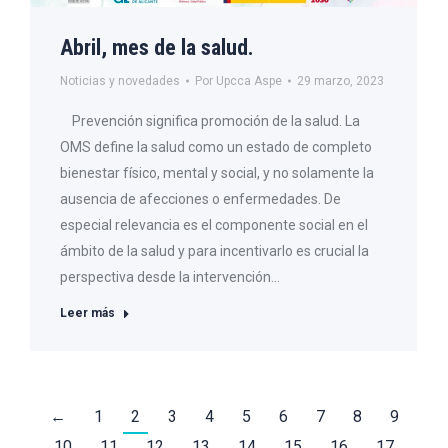
Abril, mes de la salud.
Noticias y novedades
Por
Upcca Aspe
29 marzo, 2023
Prevención significa promoción de la salud. La
OMS define la salud como un estado de completo
bienestar físico, mental y social, y no solamente la
ausencia de afecciones o enfermedades. De
especial relevancia es el componente social en el
ámbito de la salud y para incentivarlo es crucial la
perspectiva desde la intervención…
Leer más
←
1
2
3
4
5
6
7
8
9
10
11
12
13
14
15
16
17